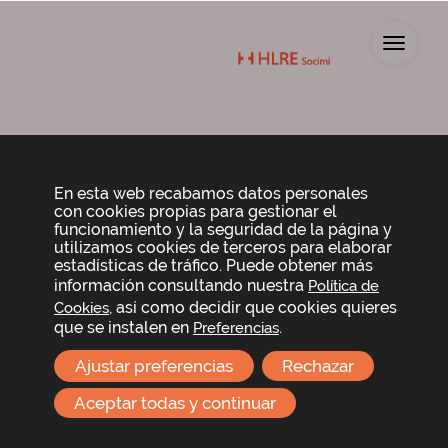
Toggl
Anuncio de la
convocatoria
En esta web recabamos datos personales
con cookies propias para gestionar el
funcionamiento y la seguridad de la página y
utilizamos cookies de terceros para elaborar
Convocatoria y orden del día
estadísticas de tráfico. Puede obtener más
información consultando nuestra
Política de
, así como decidir que cookies quieres
Cookies
que se instalen en
.
Preferencias
Helios RE Socimi, S.A
C/ María de Molina 39, 10ª Planta (Madrid)
Ajustar preferencias
Rechazar
+34 91 436 04 37
Aceptar todas y continuar
info@hlresocimi.com