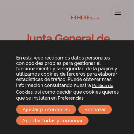
Toggl
Junta General de
Accionistas 2020
En esta web recabamos datos personales
con cookies propias para gestionar el
funcionamiento y la seguridad de la página y
utilizamos cookies de terceros para elaborar
estadísticas de tráfico. Puede obtener más
información consultando nuestra
Política de
, así como decidir que cookies quieres
Cookies
que se instalen en
.
Preferencias
Ajustar preferencias
Rechazar
El Consejo de Administración de Lar España Real
Estate SOCIMI, S.A. ha acordado convocar a los
Aceptar todas y continuar
señores accionistas a la
Junta General ordinaria de
accionistas
que se celebrará en Madrid, en
Príncipe de