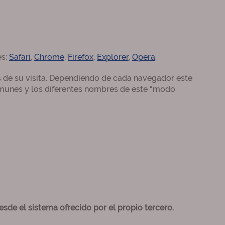
es:
Safari
,
Chrome
,
Firefox
,
Explorer
,
Opera
.
 de su visita. Dependiendo de cada navegador este
omunes y los diferentes nombres de este “modo
sde el sistema ofrecido por el propio tercero.