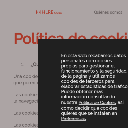
Quiénes somos
Política de cook
En esta web recabamos datos
personales con cookies
¿Qué son las cookies?
propias para gestionar el
funcionamiento y la seguridad
de la página y utilizamos
Una cookie es un pequeño archivo que se almacena en
cookies de terceros para
que permiten a éstas reconocer a sus usuarios.
elaborar estadísticas de tráfico
Puede obtener más
Las cookies actualmente son esenciales para el funcio
información consultando
la navegación y su usabilidad.
nuestra
, así
Política de Cookies
como decidir que cookies
Las cookies ayudan a adaptar las webs, aplicaciones
quieres que se instalen en
.
Preferencias
Las cookies no pueden dañar su equipo. En cambio, el