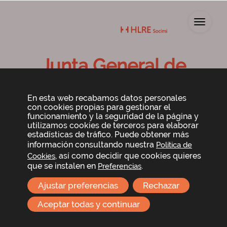
Toggl
Junta General de
Accionistas 2021
En esta web recabamos datos personales
con cookies propias para gestionar el
funcionamiento y la seguridad de la página y
utilizamos cookies de terceros para elaborar
estadísticas de tráfico. Puede obtener más
información consultando nuestra
Política de
, así como decidir que cookies quieres
Cookies
que se instalen en
.
Preferencias
Ajustar preferencias
Rechazar
El Consejo de Administración de Lar España Real
Estate SOCIMI, S.A. ha acordado convocar a los
Aceptar todas y continuar
señores accionistas a la
Junta General ordinaria de
accionistas
que se celebrará en Madrid, en
Príncipe de