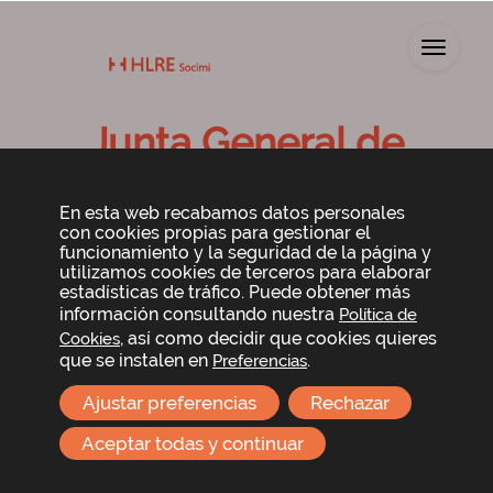
Toggl
Junta General de
Accionistas 2022
En esta web recabamos datos personales
con cookies propias para gestionar el
funcionamiento y la seguridad de la página y
utilizamos cookies de terceros para elaborar
estadísticas de tráfico. Puede obtener más
información consultando nuestra
Política de
, así como decidir que cookies quieres
Cookies
que se instalen en
.
Preferencias
Ajustar preferencias
Rechazar
El Consejo de Administración de Lar España Real
Estate SOCIMI, S.A. ha acordado convocar a los
Aceptar todas y continuar
señores accionistas a la
Junta General ordinaria de
accionistas
que se celebrará en Madrid, en
Príncipe de