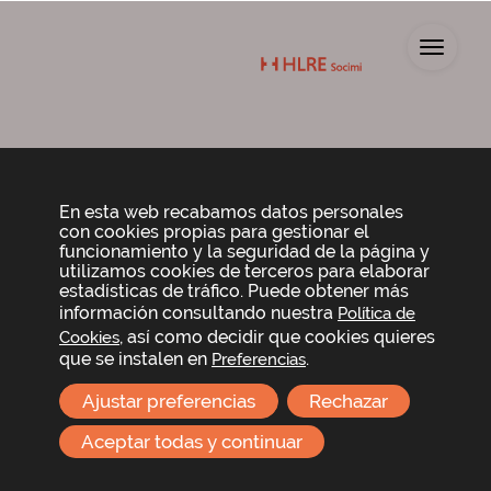
Toggl
Informes trimestrales
En esta web recabamos datos personales
con cookies propias para gestionar el
funcionamiento y la seguridad de la página y
utilizamos cookies de terceros para elaborar
2024
estadísticas de tráfico. Puede obtener más
información consultando nuestra
Política de
, así como decidir que cookies quieres
Cookies
que se instalen en
.
Preferencias
Informe resultados – Primer semestre 2024
Ajustar preferencias
Rechazar
Informe resultados – Primer trimestre 2024
Aceptar todas y continuar
2023