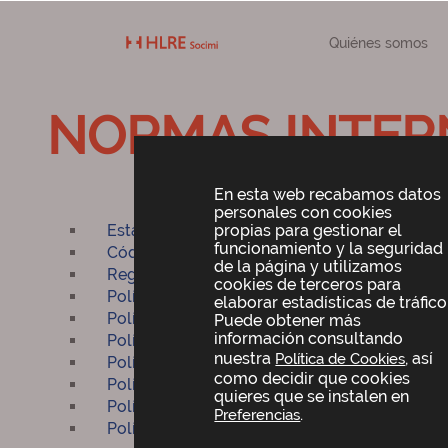
Quiénes somos
NORMAS INTER
En esta web recabamos datos
personales con cookies
Estatutos Sociales*
propias para gestionar el
funcionamiento y la seguridad
Código de conducta
de la página y utilizamos
Reglamento Interno de Conducta en los mer
cookies de terceros para
Política de Gobierno Corporativo
elaborar estadísticas de tráfico
Política de Sostenibilidad
Puede obtener más
información consultando
Política para la prevención de delitos
nuestra
, así
Política de Cookies
Política del Sistema Interno de Información
como decidir que cookies
Política de Control y Gestión de Riesgos
quieres que se instalen en
Política de compras y externalización de ser
.
Preferencias
Política de respeto de Derechos Humanos