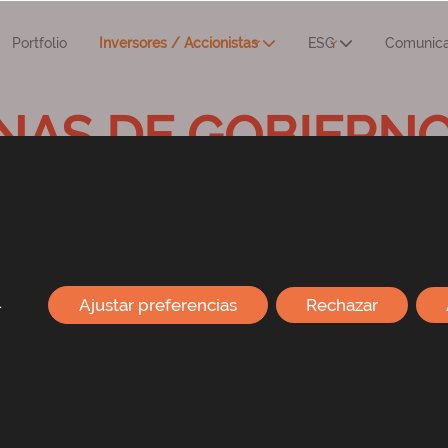
Portfolio
Inversores / Accionistas
ESG
Comunica
NAS DE GOBIERN
cados de Valores
.
Ajustar preferencias
Rechazar
vicios