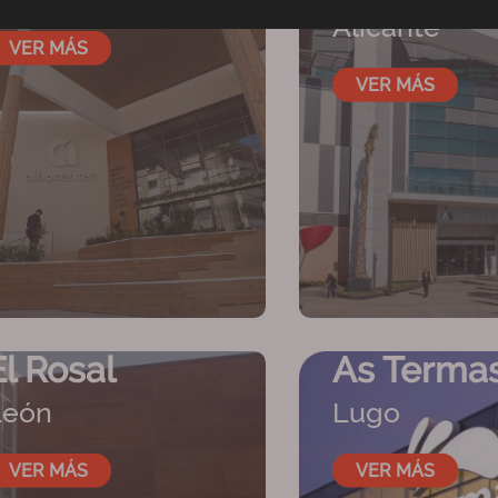
Alicante
VER MÁS
VER MÁS
As Terma
El Rosal
Lugo
León
VER MÁS
VER MÁS