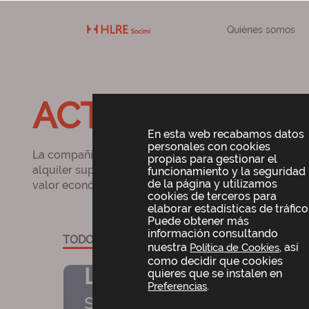
Quiénes somos
ACTIVOS DE HLR
En esta web recabamos datos
personales con cookies
La compañía tiene una cartera de 9 activos (7 centro
propias para gestionar el
alquiler superior a los 420.000 m². Con un modelo de 
funcionamiento y la seguridad
de la página y utilizamos
valor económico, social y ambiental en los territorio
cookies de terceros para
elaborar estadísticas de tráfico
Puede obtener más
información consultando
TODOS
CENTROS COMERCIALES
nuestra
, así
Política de Cookies
como decidir que cookies
Lagoh
quieres que se instalen en
.
Preferencias
Sevilla
A