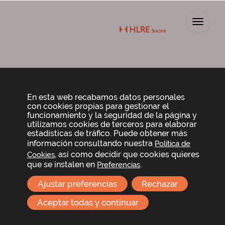
Toggl
Canal ético y de
En esta web recabamos datos personales
con cookies propias para gestionar el
denuncias
funcionamiento y la seguridad de la página y
utilizamos cookies de terceros para elaborar
estadísticas de tráfico. Puede obtener más
información consultando nuestra
Política de
Política del Sistema Interno de
Información
, así como decidir que cookies quieres
Cookies
que se instalen en
.
Preferencias
Ajustar preferencias
Rechazar
DESCARGAR
Aceptar todas y continuar
Clausula de protección de datos