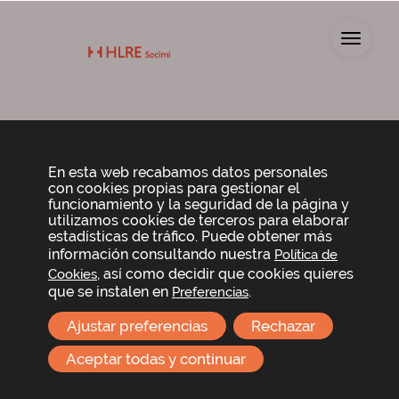
Toggl
Opinión de los
En esta web recabamos datos personales
con cookies propias para gestionar el
análistas
funcionamiento y la seguridad de la página y
utilizamos cookies de terceros para elaborar
estadísticas de tráfico. Puede obtener más
información consultando nuestra
Política de
Fecha de actualización: Febrero 2025
, así como decidir que cookies quieres
Cookies
que se instalen en
.
Preferencias
Ultimo
Ultima
Ajustar preferencias
Rechazar
Analista
precio
Estado
recomendación
Aceptar todas y continuar
objetivo