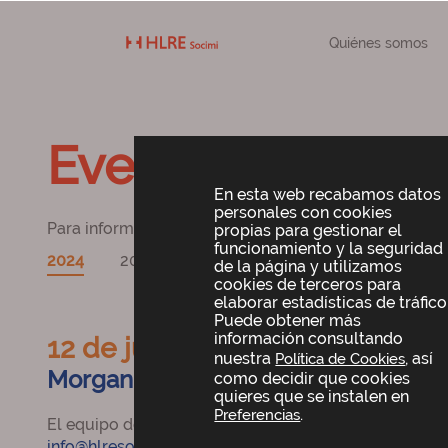
Quiénes somos
Eventos corporat
En esta web recabamos datos
personales con cookies
Para información sobre cualquier evento puede escri
propias para gestionar el
funcionamiento y la seguridad
2024
2023
2022
2021
2020
2019
de la página y utilizamos
cookies de terceros para
elaborar estadísticas de tráfico
Puede obtener más
información consultando
12 de junio de 2024
nuestra
, así
Política de Cookies
Morgan Stanley RE Capital Markets
como decidir que cookies
quieres que se instalen en
.
Preferencias
El equipo de Lar España atenderá el 12 de junio, la 
info@hlresocimi.com
o llamar al
+34 914360437
.