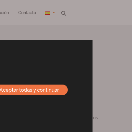
ción
Contacto
es
s
Aceptar todas y continuar
en la lucha
contra el cambio climático
.
umo responsable de
agua
, uso racional de los
e sostenibilidad
.