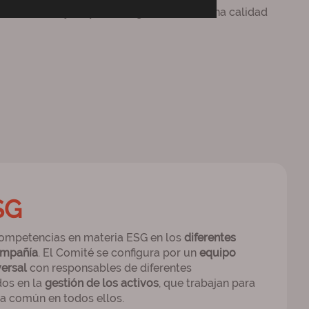
 colaboradores y empleados
, garantizando una calidad
SG
competencias en materia ESG en los
diferentes
ompañía
. El Comité se configura por un
equipo
versal
con responsables de diferentes
os en la
gestión de los activos
, que trabajan para
ia común en todos ellos.