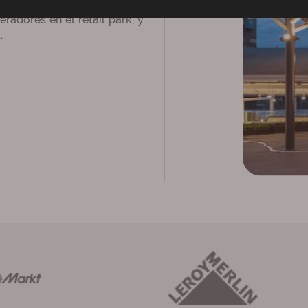
dores directos en la zona
radores en el retail park, y
.