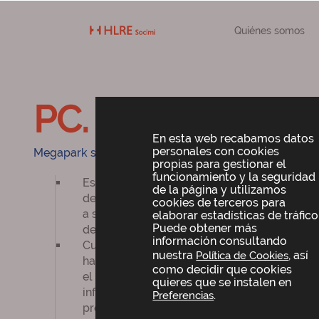
Quiénes somos
PC. MEGAPARK
En esta web recabamos datos
personales con cookies
Megapark se encuentra en la mayor área comercial de
propias para gestionar el
funcionamiento y la seguridad
Es a su vez el parque comercial más grand
de la página y utilizamos
de los principales destinos de compras de l
cookies de terceros para
a su situación privilegiada en plena autopi
elaborar estadísticas de tráfico
Puede obtener más
de Santander, Bilbao y San Sebastián.
información consultando
Cuenta con un área primaria de influe
nuestra
, así
Política de Cookies
habitantes, de los cuales aproximadament
como decidir que cookies
el entorno más cercano (walking distance
quieres que se instalen en
influencia total goza de cerca de 1,85 mill
.
Preferencias
provienen un 88% de sus clientes.