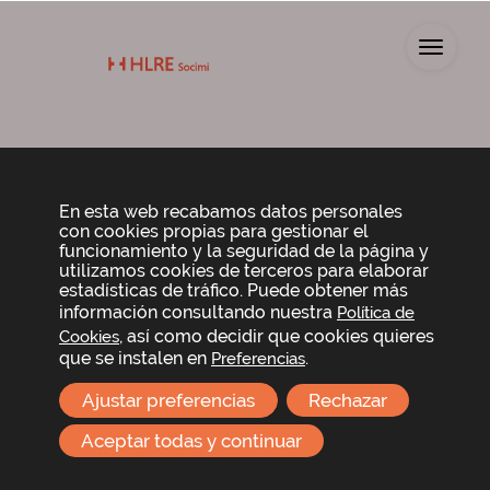
Toggl
En esta web recabamos datos personales
CC. LAGOH
con cookies propias para gestionar el
funcionamiento y la seguridad de la página y
utilizamos cookies de terceros para elaborar
estadísticas de tráfico. Puede obtener más
Centro comercial desarrollado por Lar España e
información consultando nuestra
Política de
inaugurado el 26 de septiembre de 2019. Actualmente
, así como decidir que cookies quieres
Cookies
se encuentra en una ocupación física de
que se instalen en
.
Preferencias
prácticamente el 100%
Ajustar preferencias
Rechazar
Gracias a su excelente localización a 4
kilómetros del centro de Sevilla, y su
Aceptar todas y continuar
proximidad al resto de municipios del
entorno, su principal área