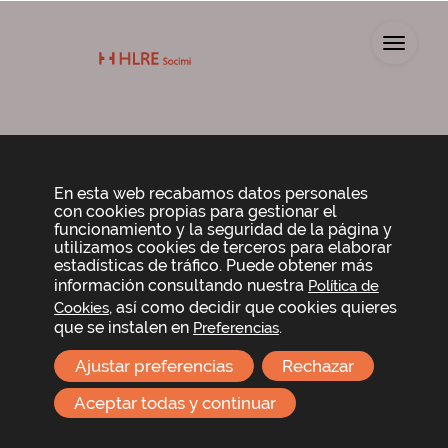
Toggl
Propuestas de
acuerdos
En esta web recabamos datos personales
con cookies propias para gestionar el
funcionamiento y la seguridad de la página y
utilizamos cookies de terceros para elaborar
Propuesta de acuerdos
estadísticas de tráfico. Puede obtener más
información consultando nuestra
Política de
, así como decidir que cookies quieres
Cookies
que se instalen en
.
Preferencias
Informes
Ajustar preferencias
Rechazar
Aceptar todas y continuar
Informe del Consejo de Administración y de la
Comisión de Nombramientos, Retribuciones y
Sostenibilidad sobre la propuesta de reelección