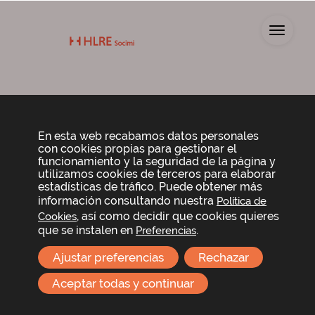
Toggl
Propuestas de
acuerdos
En esta web recabamos datos personales
con cookies propias para gestionar el
funcionamiento y la seguridad de la página y
utilizamos cookies de terceros para elaborar
Propuesta de acuerdos
estadísticas de tráfico. Puede obtener más
información consultando nuestra
Política de
, así como decidir que cookies quieres
Cookies
que se instalen en
.
Preferencias
Informes
Ajustar preferencias
Rechazar
Aceptar todas y continuar
Informe de capital autorizado
Nota aclaratoria sobre el punto 1 del orden del
día