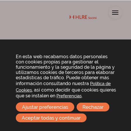
Toggl
Delegación, voto a
distancia y voto
En esta web recabamos datos personales
con cookies propias para gestionar el
funcionamiento y la seguridad de la página y
electrónico
utilizamos cookies de terceros para elaborar
estadísticas de tráfico. Puede obtener más
información consultando nuestra
Política de
Modelo de tarjeta de asistencia, delegación y
, así como decidir que cookies quieres
Cookies
voto a distancia
que se instalen en
.
Preferencias
Normas de delegación y voto a distancia
Ajustar preferencias
Rechazar
Acceder al voto electrónico
Aceptar todas y continuar
Helios RE Socimi, S.A