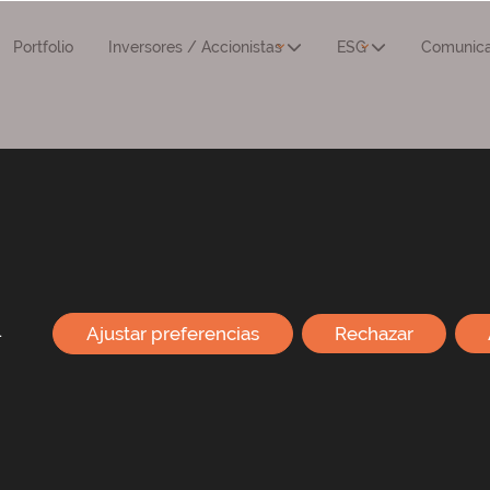
Portfolio
Inversores / Accionistas
ESG
Comunica
Convocatoria y orden del día
.
Ajustar preferencias
Rechazar